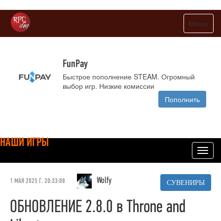
Меню
FunPay
Быстрое пополнение STEAM. Огромный
выбор игр. Низкие комиссии
Пополнить
НАШИ ИГРЫ
Toggl
navig
Wolfy
1 МАЯ 2025 Г. 20:33:08
СУВЕНИРЫ
ОБНОВЛЕНИЕ 2.8.0 в Throne and