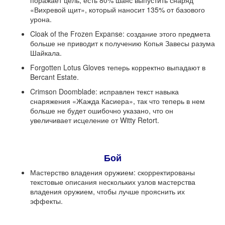
поражает цель, есть 80% шанс выпустить снаряд
«Вихревой щит», который наносит 135% от базового
урона.
Cloak of the Frozen Expanse: создание этого предмета
больше не приводит к получению Копья Завесы разума
Шайкала.
Forgotten Lotus Gloves теперь корректно выпадают в
Bercant Estate.
Crimson Doomblade: исправлен текст навыка
снаряжения «Жажда Касиера», так что теперь в нем
больше не будет ошибочно указано, что он
увеличивает исцеление от Witty Retort.
Бой
Мастерство владения оружием: скорректированы
текстовые описания нескольких узлов мастерства
владения оружием, чтобы лучше прояснить их
эффекты.