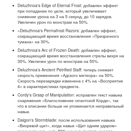
Deluzhnoa's Edge of Eternal Frost: добавлен эффект
при попадании по цели, который увеличивает
снижение урона на 3 на 5 секунд, до 10 зарядов.
Увеличен урон по монстрам на 50%.
«Deluzhnoa's Permafrost Razors: добавлен эффект,
сокращающий время восстановления «Призрачного
тумана» на 30%.
Deluzhnoa's Arc of Frozen Death: добавлен эффект,
сокращающий время восстановления стрелы вихря на
30%. Увеличен урон по монстрам на 50%.
Deluzhnoa's Ancient Petrified Staff: теперь снижает
скорость применения «Адского метеора» на 50%.
Скорость перезарядки изменена с 4% на «Восприятие
4» в характеристиках предмета.
Cordy's Grasp of Manipulation: исправлен текст навыка
снаряжения «Благословение гигантской Корди», так
что в описании больше не упоминается неправильный
навык.
Daigon's Stormblade: после использования навыка
«Вихревой щит», когда навык «Щит одним ударом»