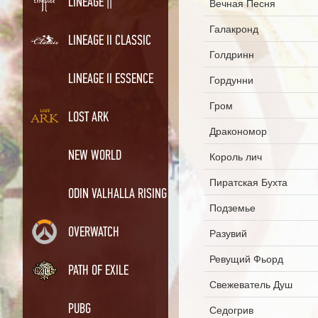
LINEAGE ||
Вечная Песня
Галакронд
LINEAGE II CLASSIC
Голдринн
LINEAGE II ESSENCE
Гордунни
Гром
LOST ARK
Дракономор
NEW WORLD
Король лич
Пиратская Бухта
ODIN VALHALLA RISING
Подземье
OVERWATCH
Разувий
Ревущий Фьорд
PATH OF EXILE
Свежеватель Душ
PUBG
Седогрив