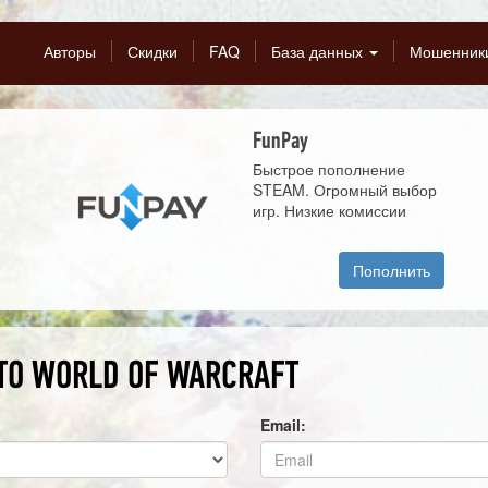
Авторы
Скидки
FAQ
База данных
Мошенник
FunPay
Быстрое пополнение
STEAM. Огромный выбор
игр. Низкие комиссии
Пополнить
ТО WORLD OF WARCRAFT
Email: