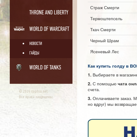
Страж Смерти
THRONE AND LIBERTY
Термоштепсель
WORLD OF WARCRAFT
Ткач Смерти
Черный Шрам
НОВОСТИ
Ясеневый Лес
ГАЙДЫ
Как купить голду в ВО
WORLD OF TANKS
1.
Выбираете в магазине
2.
С помощью
чата он
счета.
© 2026 rpgdon.net
Все права защищены.
3.
Оплачиваете заказ. М
но вдруг) мы возвраща