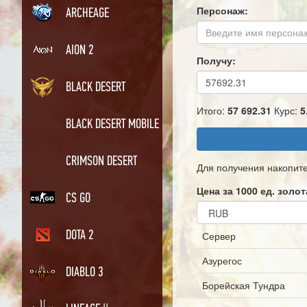
Персонаж:
ARCHEAGE
AION 2
Получу:
BLACK DESERT
Итого:
57 692.31
Курс:
5
BLACK DESERT MOBILE
CRIMSON DESERT
Для получения накопит
Цена за 1000 ед. золот
CS GO
DOTA 2
Сервер
Азурегос
DIABLO 3
Борейская Тундра