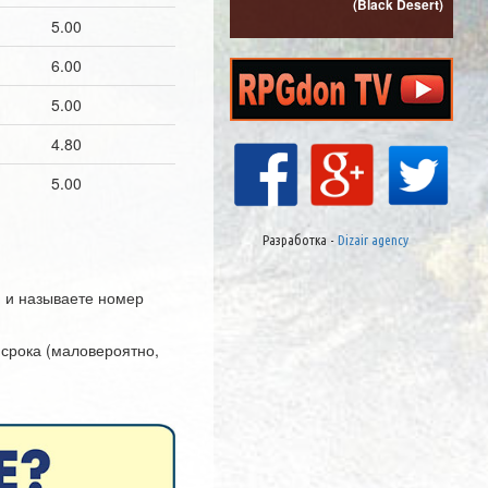
xMantissx
(Black Desert)
(Bla
5.00
6.00
5.00
4.80
5.00
Разработка -
Dizair agency
 и называете номер
 срока (маловероятно,